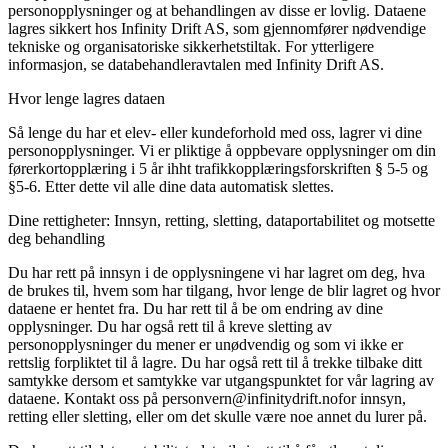
personopplysninger og at behandlingen av disse er lovlig. Dataene
lagres sikkert hos Infinity Drift AS, som gjennomfører nødvendige
tekniske og organisatoriske sikkerhetstiltak. For ytterligere
informasjon, se databehandleravtalen med Infinity Drift AS.
Hvor lenge lagres dataen
Så lenge du har et elev- eller kundeforhold med oss, lagrer vi dine
personopplysninger. Vi er pliktige å oppbevare opplysninger om din
førerkortopplæring i 5 år ihht trafikkopplæringsforskriften § 5-5 og
§5-6. Etter dette vil alle dine data automatisk slettes.
Dine rettigheter: Innsyn, retting, sletting, dataportabilitet og motsette
deg behandling
Du har rett på innsyn i de opplysningene vi har lagret om deg, hva
de brukes til, hvem som har tilgang, hvor lenge de blir lagret og hvor
dataene er hentet fra. Du har rett til å be om endring av dine
opplysninger. Du har også rett til å kreve sletting av
personopplysninger du mener er unødvendig og som vi ikke er
rettslig forpliktet til å lagre. Du har også rett til å trekke tilbake ditt
samtykke dersom et samtykke var utgangspunktet for vår lagring av
dataene. Kontakt oss på
personvern@infinitydrift.no
for innsyn,
retting eller sletting, eller om det skulle være noe annet du lurer på.