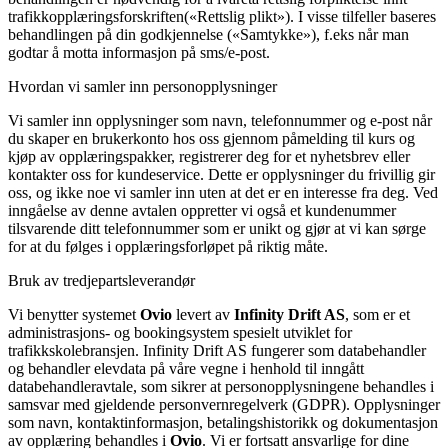
trafikkopplæringsforskriften(«Rettslig plikt»). I visse tilfeller baseres
behandlingen på din godkjennelse («Samtykke»), f.eks når man
godtar å motta informasjon på sms/e-post.
Hvordan vi samler inn personopplysninger
Vi samler inn opplysninger som navn, telefonnummer og e-post når
du skaper en brukerkonto hos oss gjennom påmelding til kurs og
kjøp av opplæringspakker, registrerer deg for et nyhetsbrev eller
kontakter oss for kundeservice. Dette er opplysninger du frivillig gir
oss, og ikke noe vi samler inn uten at det er en interesse fra deg. Ved
inngåelse av denne avtalen oppretter vi også et kundenummer
tilsvarende ditt telefonnummer som er unikt og gjør at vi kan sørge
for at du følges i opplæringsforløpet på riktig måte.
Bruk av tredjepartsleverandør
Vi benytter systemet
Ovio
levert av
Infinity Drift AS
, som er et
administrasjons- og bookingsystem spesielt utviklet for
trafikkskolebransjen. Infinity Drift AS fungerer som databehandler
og behandler elevdata på våre vegne i henhold til inngått
databehandleravtale, som sikrer at personopplysningene behandles i
samsvar med gjeldende personvernregelverk (GDPR). Opplysninger
som navn, kontaktinformasjon, betalingshistorikk og dokumentasjon
av opplæring behandles i
Ovio
. Vi er fortsatt ansvarlige for dine