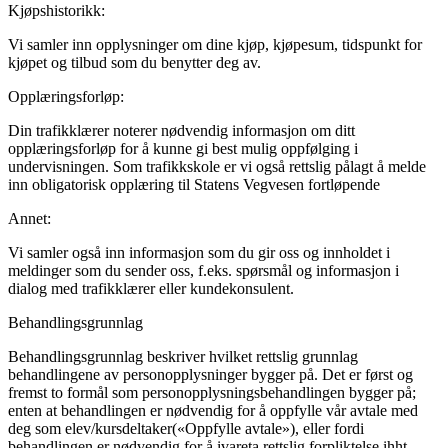
Kjøpshistorikk:
Vi samler inn opplysninger om dine kjøp, kjøpesum, tidspunkt for
kjøpet og tilbud som du benytter deg av.
Opplæringsforløp:
Din trafikklærer noterer nødvendig informasjon om ditt
opplæringsforløp for å kunne gi best mulig oppfølging i
undervisningen. Som trafikkskole er vi også rettslig pålagt å melde
inn obligatorisk opplæring til Statens Vegvesen fortløpende
Annet:
Vi samler også inn informasjon som du gir oss og innholdet i
meldinger som du sender oss, f.eks. spørsmål og informasjon i
dialog med trafikklærer eller kundekonsulent.
Behandlingsgrunnlag
Behandlingsgrunnlag beskriver hvilket rettslig grunnlag
behandlingene av personopplysninger bygger på. Det er først og
fremst to formål som personopplysningsbehandlingen bygger på;
enten at behandlingen er nødvendig for å oppfylle vår avtale med
deg som elev/kursdeltaker(«Oppfylle avtale»), eller fordi
behandlingen er nødvendig for å ivareta rettslig forpliktelse ihht