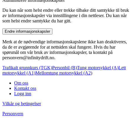
Administrere informasjonskapsler
Du kan når som helst endre eller trekke tilbake ditt samtykke til bruk
av informasjonskapsler via innstillingene i din nettleser. Du kan når
som helst endre samtykke du har gitt.
Endre informasjonskapsler
Merk at de nødvendige informasjonskapslene ikke kan deaktiveres,
da de er avgjørende for at nettsiden skal fungere. Hvis du har
spørsmål om vår bruk av informasjonskapsler, ta kontakt på
personvern@infinitydrift.no
.
Trafikalt grunnkurs (TGK)
Personbil (B)
Tung motorsykkel (A)
Lett
motorsykkel (A1)
Mellomtung motorsykkel (A2)
Om oss
Kontakt oss
Logg inn
Vilkår og betingelser
Personvern