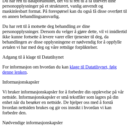
Du har rett til dataportabilitet, det vil si rett til å få utlevert dine
personopplysninger på et strukturert, vanlig anvendt og
maskinlesbart format. På forespørsel kan du også få disse overført til
en annen behandlingsansvarlig.
Du har rett til å motsette deg behandling av dine
personopplysninger. Dersom du velger å gjøre dette, vil vi imidlertid
ikke kunne fortsette å levere varer eller tjenester til deg, da
behandlingen av disse opplysningene er nødvendig for å oppfylle
avtalen vi har med deg og våre rettslige forpliktelser.
Adgang til å klage til Datatilsynet
For informasjon om hvordan du kan
klage til Datatilsynet, følg
denne lenken
.
Informasjonskapsler
Vi bruker informasjonskapsler for å forbedre din opplevelse på vår
nettside. Informasjonskapsler er små tekstfiler som lagres på din
enhet når du besøker en nettside. De hjelper oss med å forstå
hvordan nettsiden brukes og gir oss innsikt i hvordan vi kan
forbedre den.
Nødvendige informasjonskapsler