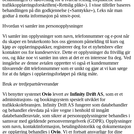
trafikkopplæringsforskriften(«Rettslig plikt»). I visse tilfeller baseres
behandlingen på din godkjennelse («Samtykke»), f.eks når man
godtar å motta informasjon på sms/e-post.
Hvordan vi samler inn personopplysninger
Vi samler inn opplysninger som navn, telefonnummer og e-post når
du skaper en brukerkonto hos oss gjennom påmelding til kurs og
kjøp av opplæringspakker, registrerer deg for et nyhetsbrev eller
kontakter oss for kundeservice. Dette er opplysninger du frivillig gir
oss, og ikke noe vi samler inn uten at det er en interesse fra deg. Ved
inngåelse av denne avtalen oppretter vi også et kundenummer
tilsvarende ditt telefonnummer som er unikt og gjør at vi kan sørge
for at du følges i opplæringsforløpet på riktig måte.
Bruk av tredjepartsleverandør
Vi benytter systemet
Ovio
levert av
Infinity Drift AS
, som er et
administrasjons- og bookingsystem spesielt utviklet for
trafikkskolebransjen. Infinity Drift AS fungerer som databehandler
og behandler elevdata på våre vegne i henhold til inngått
databehandleravtale, som sikrer at personopplysningene behandles i
samsvar med gjeldende personvernregelverk (GDPR). Opplysninger
som navn, kontaktinformasjon, betalingshistorikk og dokumentasjon
av opplæring behandles i
Ovio
. Vi er fortsatt ansvarlige for dine