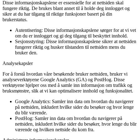
Disse informasjonskapslene er essensielle for at nettsiden skal
fungere riktig. De brukes blant annet til å holde deg innlogget og
sikre at du har tilgang til riktige funksjoner basert på din
brukerstatus.
Autentisering:
Disse informasjonskapslene sørger for at vi vet
om du er innlogget og gi deg tilgang til beskyttet innhold.
Sesjonsstyring:
Disse informasjonskapslene sikrer at nettsiden
fungerer riktig og husker tilstanden til nettsiden mens du
bruker den.
Analysekapsler
For å forstå hvordan våre besøkende bruker nettsiden, bruker vi
analyseverktøyene Google Analytics (GA) og PostHog. Disse
verktøyene hjelper oss med å samle inn informasjon om trafikk og
bruksmønstre, slik at vi kan optimalisere innhold og funksjonalitet.
Google Analytics:
Samler inn data om hvordan du navigerer
på nettsiden, inkludert hvilke sider du besøker og hvor lenge
du blir værende.
PostHog:
Samler inn data om hvordan du navigerer på
nettsiden, inkludert hvilke sider du besøker, hvor lenge du blir
værende og hvilken nettside du kom fra.