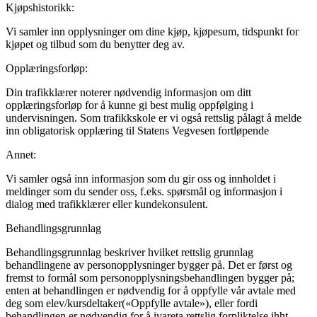
Kjøpshistorikk:
Vi samler inn opplysninger om dine kjøp, kjøpesum, tidspunkt for
kjøpet og tilbud som du benytter deg av.
Opplæringsforløp:
Din trafikklærer noterer nødvendig informasjon om ditt
opplæringsforløp for å kunne gi best mulig oppfølging i
undervisningen. Som trafikkskole er vi også rettslig pålagt å melde
inn obligatorisk opplæring til Statens Vegvesen fortløpende
Annet:
Vi samler også inn informasjon som du gir oss og innholdet i
meldinger som du sender oss, f.eks. spørsmål og informasjon i
dialog med trafikklærer eller kundekonsulent.
Behandlingsgrunnlag
Behandlingsgrunnlag beskriver hvilket rettslig grunnlag
behandlingene av personopplysninger bygger på. Det er først og
fremst to formål som personopplysningsbehandlingen bygger på;
enten at behandlingen er nødvendig for å oppfylle vår avtale med
deg som elev/kursdeltaker(«Oppfylle avtale»), eller fordi
behandlingen er nødvendig for å ivareta rettslig forpliktelse ihht