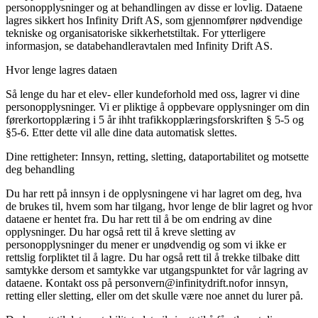
personopplysninger og at behandlingen av disse er lovlig. Dataene
lagres sikkert hos Infinity Drift AS, som gjennomfører nødvendige
tekniske og organisatoriske sikkerhetstiltak. For ytterligere
informasjon, se databehandleravtalen med Infinity Drift AS.
Hvor lenge lagres dataen
Så lenge du har et elev- eller kundeforhold med oss, lagrer vi dine
personopplysninger. Vi er pliktige å oppbevare opplysninger om din
førerkortopplæring i 5 år ihht trafikkopplæringsforskriften § 5-5 og
§5-6. Etter dette vil alle dine data automatisk slettes.
Dine rettigheter: Innsyn, retting, sletting, dataportabilitet og motsette
deg behandling
Du har rett på innsyn i de opplysningene vi har lagret om deg, hva
de brukes til, hvem som har tilgang, hvor lenge de blir lagret og hvor
dataene er hentet fra. Du har rett til å be om endring av dine
opplysninger. Du har også rett til å kreve sletting av
personopplysninger du mener er unødvendig og som vi ikke er
rettslig forpliktet til å lagre. Du har også rett til å trekke tilbake ditt
samtykke dersom et samtykke var utgangspunktet for vår lagring av
dataene. Kontakt oss på
personvern@infinitydrift.no
for innsyn,
retting eller sletting, eller om det skulle være noe annet du lurer på.