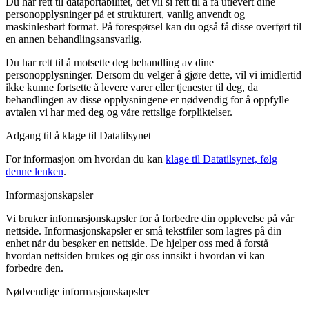
Du har rett til dataportabilitet, det vil si rett til å få utlevert dine
personopplysninger på et strukturert, vanlig anvendt og
maskinlesbart format. På forespørsel kan du også få disse overført til
en annen behandlingsansvarlig.
Du har rett til å motsette deg behandling av dine
personopplysninger. Dersom du velger å gjøre dette, vil vi imidlertid
ikke kunne fortsette å levere varer eller tjenester til deg, da
behandlingen av disse opplysningene er nødvendig for å oppfylle
avtalen vi har med deg og våre rettslige forpliktelser.
Adgang til å klage til Datatilsynet
For informasjon om hvordan du kan
klage til Datatilsynet, følg
denne lenken
.
Informasjonskapsler
Vi bruker informasjonskapsler for å forbedre din opplevelse på vår
nettside. Informasjonskapsler er små tekstfiler som lagres på din
enhet når du besøker en nettside. De hjelper oss med å forstå
hvordan nettsiden brukes og gir oss innsikt i hvordan vi kan
forbedre den.
Nødvendige informasjonskapsler