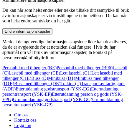
Administrere informasjonskapsler
Du kan når som helst endre eller trekke tilbake ditt samtykke til bruk
av informasjonskapsler via innstillingene i din nettleser. Du kan når
som helst endre samtykke du har gitt.
Endre informasjonskapsler
Merk at de nødvendige informasjonskapslene ikke kan deaktiveres,
da de er avgjørende for at nettsiden skal fungere. Hvis du har
spørsmål om vår bruk av informasjonskapsler, ta kontakt på
personvern@infinitydrift.no
.
Personbil med tilhenger (BE)
Personbil med tilhenger (B96)
Lastebil
(C)
Lastebil med tilhenger (CE)
Lett lastebil (C1)
Lett lastebil med
tilhenger (C1E)
Buss (D)
Minibuss (D1)
Minibuss med tilhenger
(D1E)
Buss med tilhenger (DE)
Traktor (T)
Transport av farlig gods
(ADR)
Etterutdanning godstransport (YSK-EG)
Etterutdanning
persontransport (YSK-EP)
Etterutdanning person og gods (YSK-
EPG)
Grunnutdanning godstransport (YSK-GG)
Grunnutdanning
persontransport (YSK-GP)
Om oss
Kontakt oss
Logg inn