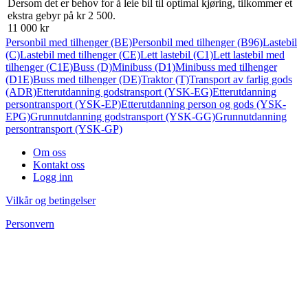
Dersom det er behov for å leie bil til optimal kjøring, tilkommer et
ekstra gebyr på kr 2 500.
11 000 kr
Personbil med tilhenger (BE)
Personbil med tilhenger (B96)
Lastebil
(C)
Lastebil med tilhenger (CE)
Lett lastebil (C1)
Lett lastebil med
tilhenger (C1E)
Buss (D)
Minibuss (D1)
Minibuss med tilhenger
(D1E)
Buss med tilhenger (DE)
Traktor (T)
Transport av farlig gods
(ADR)
Etterutdanning godstransport (YSK-EG)
Etterutdanning
persontransport (YSK-EP)
Etterutdanning person og gods (YSK-
EPG)
Grunnutdanning godstransport (YSK-GG)
Grunnutdanning
persontransport (YSK-GP)
Om oss
Kontakt oss
Logg inn
Vilkår og betingelser
Personvern